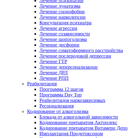
Лечение психопатии
Лечение лунатизма
Лечение социофобии
Лечение нарколепсии
Консультация психиатра
Лечение агрессии
Лечение созависимости
Лечение шопоголизма
Лечение дисфории
Лечение соматоформного расстройства
Лечение послеродовой депрессии
Лечение ГТР
Лечение деперсонализации
Лечение ДРЛ
Лечение РПП
Реабилитация
Программа 12 шагов
Программа Day Top
Реабилитация наркозависимых
Ресоциализация
Кодирование от алкоголизма
Блокада от алкогольной зависимости
Кодирование препаратом Актоплекс
Кодирование препаратом Витамерц Депо
Имплантация Продетоксоном