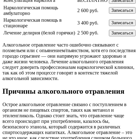
Консультация нарколога
БЕСПЛАТНО
Записаться
Наркологическая помощь
2 600 руб.
Записаться
амбулаторно
Наркологическая помощь в
3 400 руб.
Записаться
стационаре
Лечение делирия (белой горячки)
2 500 руб.
Записаться
Алкогольное отравление часто ошибочно связывают с
похмельем или с опьянением/пьянством, хотя его последствия
гораздо серьезнее — они напрямую угрожают здоровью и
даже жизни человека. Лечение алкогольного отравления
следует доверить профессионалам наркологической клиники,
так как об этом процессе говорят в контексте тяжелой
алкогольной зависимости.
Причины алкогольного отравления
Острое алкогольное отравление связано с поступлением в
организм не пищевых спиртов, таких как метанол и
этиленгликоль. Однако стоит знать, что отравление чаще
всего происходит при употреблении, казалось бы,
безопасного этанола, который содержится в различных
спиртосодержащих напитках. Алкогольное отравление – это
не что иное, как следствие употребления слишком большого