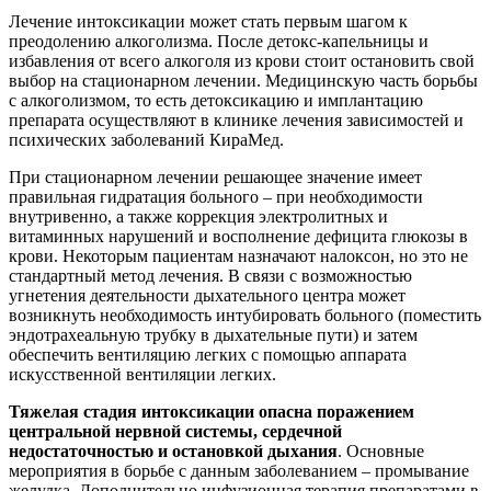
Лечение интоксикации может стать первым шагом к
преодолению алкоголизма. После детокс-капельницы и
избавления от всего алкоголя из крови стоит остановить свой
выбор на стационарном лечении. Медицинскую часть борьбы
с алкоголизмом, то есть детоксикацию и имплантацию
препарата осуществляют в клинике лечения зависимостей и
психических заболеваний КираМед.
При стационарном лечении решающее значение имеет
правильная гидратация больного – при необходимости
внутривенно, а также коррекция электролитных и
витаминных нарушений и восполнение дефицита глюкозы в
крови. Некоторым пациентам назначают налоксон, но это не
стандартный метод лечения. В связи с возможностью
угнетения деятельности дыхательного центра может
возникнуть необходимость интубировать больного (поместить
эндотрахеальную трубку в дыхательные пути) и затем
обеспечить вентиляцию легких с помощью аппарата
искусственной вентиляции легких.
Тяжелая стадия интоксикации опасна поражением
центральной нервной системы, сердечной
недостаточностью и остановкой дыхания
. Основные
мероприятия в борьбе с данным заболеванием – промывание
желудка. Дополнительно инфузионная терапия препаратами в