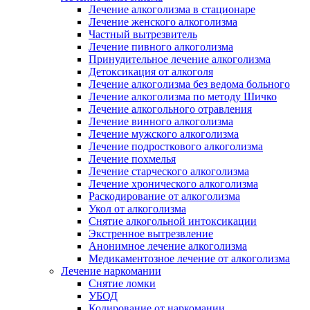
Лечение алкоголизма в стационаре
Лечение женского алкоголизма
Частный вытрезвитель
Лечение пивного алкоголизма
Принудительное лечение алкоголизма
Детоксикация от алкоголя
Лечение алкоголизма без ведома больного
Лечение алкоголизма по методу Шичко
Лечение алкогольного отравления
Лечение винного алкоголизма
Лечение мужского алкоголизма
Лечение подросткового алкоголизма
Лечение похмелья
Лечение старческого алкоголизма
Лечение хронического алкоголизма
Раскодирование от алкоголизма
Укол от алкоголизма
Снятие алкогольной интоксикации
Экстренное вытрезвление
Анонимное лечение алкоголизма
Медикаментозное лечение от алкоголизма
Лечение наркомании
Снятие ломки
УБОД
Кодирование от наркомании