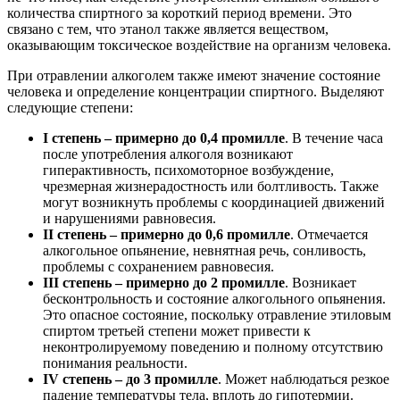
количества спиртного за короткий период времени. Это
связано с тем, что этанол также является веществом,
оказывающим токсическое воздействие на организм человека.
При отравлении алкоголем также имеют значение состояние
человека и определение концентрации спиртного. Выделяют
следующие степени:
I степень – примерно до 0,4 промилле
. В течение часа
после употребления алкоголя возникают
гиперактивность, психомоторное возбуждение,
чрезмерная жизнерадостность или болтливость. Также
могут возникнуть проблемы с координацией движений
и нарушениями равновесия.
II степень – примерно до 0,6 промилле
. Отмечается
алкогольное опьянение, невнятная речь, сонливость,
проблемы с сохранением равновесия.
III степень – примерно до 2 промилле
. Возникает
бесконтрольность и состояние алкогольного опьянения.
Это опасное состояние, поскольку отравление этиловым
спиртом третьей степени может привести к
неконтролируемому поведению и полному отсутствию
понимания реальности.
IV степень – до 3 промилле
. Может наблюдаться резкое
падение температуры тела, вплоть до гипотермии.