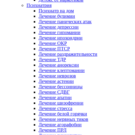
Психиатрия
Психиатр на дом
Лечение булимии
Лечение панических атак
Лечение депрессии
Лечение гипомании
Лечение ипохондрии
Лечение ОКР
Лечение ПТСР
Лечение раздражительности
Лечение ТДР
Лечение анорексии
Лечение клептомании
Лечение неврозов
Лечение астении
Лечение бессонницы
Лечение СДВГ
Лечение апатии
Лечение шизофрении
Лечение стресса
Лечение белой горячки
Лечение нервных тиков
Лечение агорафобии
Лечение ПРЛ