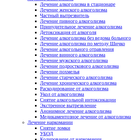
Лечение алкоголизма в стационаре
Лечение женского алкоголизма
Частный вытрезвитель
Лечение пивного алкоголизма
Принудительное лечение алкоголизма
Детоксикация от алкоголя
Лечение алкоголизма без ведома больного
Лечение алкоголизма по методу Шичко
Лечение алкогольного отравления
Лечение винного алкоголизма
Лечение мужского алкоголизма
Лечение подросткового алкоголизма
Лечение похмелья
Лечение старческого алкоголизма
Лечение хронического алкоголизма
Раскодирование от алкоголизма
Укол от алкоголизма
Снятие алкогольной интоксикации
Экстренное вытрезвление
Анонимное лечение алкоголизма
Медикаментозное лечение от алкоголизма
Лечение наркомании
Снятие ломки
УБОД
Кодирование от наркомании