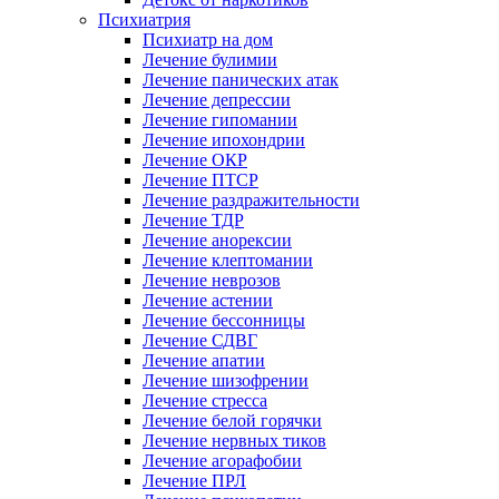
Психиатрия
Психиатр на дом
Лечение булимии
Лечение панических атак
Лечение депрессии
Лечение гипомании
Лечение ипохондрии
Лечение ОКР
Лечение ПТСР
Лечение раздражительности
Лечение ТДР
Лечение анорексии
Лечение клептомании
Лечение неврозов
Лечение астении
Лечение бессонницы
Лечение СДВГ
Лечение апатии
Лечение шизофрении
Лечение стресса
Лечение белой горячки
Лечение нервных тиков
Лечение агорафобии
Лечение ПРЛ