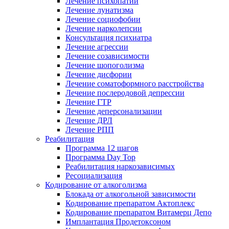
Лечение психопатии
Лечение лунатизма
Лечение социофобии
Лечение нарколепсии
Консультация психиатра
Лечение агрессии
Лечение созависимости
Лечение шопоголизма
Лечение дисфории
Лечение соматоформного расстройства
Лечение послеродовой депрессии
Лечение ГТР
Лечение деперсонализации
Лечение ДРЛ
Лечение РПП
Реабилитация
Программа 12 шагов
Программа Day Top
Реабилитация наркозависимых
Ресоциализация
Кодирование от алкоголизма
Блокада от алкогольной зависимости
Кодирование препаратом Актоплекс
Кодирование препаратом Витамерц Депо
Имплантация Продетоксоном