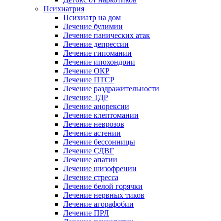
Психиатрия
Психиатр на дом
Лечение булимии
Лечение панических атак
Лечение депрессии
Лечение гипомании
Лечение ипохондрии
Лечение ОКР
Лечение ПТСР
Лечение раздражительности
Лечение ТДР
Лечение анорексии
Лечение клептомании
Лечение неврозов
Лечение астении
Лечение бессонницы
Лечение СДВГ
Лечение апатии
Лечение шизофрении
Лечение стресса
Лечение белой горячки
Лечение нервных тиков
Лечение агорафобии
Лечение ПРЛ