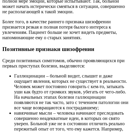
полной мере эмоции, которые испытывают. Так, больной
может начать истерически смеяться в ситуации, совершенно
не располагающей к такой эмоции.
Более того, в качестве раннего признака шизофрении
признается резкая и полная потеря былого интереса к
увлечениям. Пациент больше не хочет видеть предметы,
напоминающие ему о старых занятиях.
Позитивные признаки шизофрении
Среди позитивных симптомов, обычно проявляющихся при
первых приступах болезни, выделяются:
Галлюцинации – больной видит, слышит и даже
ощущает явления, которых не существует в реальности.
Человек может постоянно говорить с кем-то, затыкать
уши как будто от громких звуков, убегать от чего-либо.
На начальных этапах болезни галлюцинации
появляются не так часто, зато с течением патологии они
все чаще возвращаются к пострадавшему;
навязчивые мысли – человека начинают преследовать
совершенно неадекватные идеи, в которых он свято
уверен. Больной уже не в состоянии отличить реально
пережитый опыт от того, что ему кажется. Например,