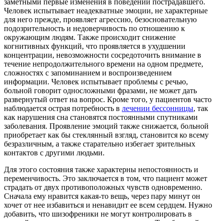
заметными первые изменения в поведении пострадавшего.
Человек испытывает неадекватные эмоции, не характерные
для него прежде, проявляет агрессию, безосновательную
подозрительность и недоверчивость по отношению к
окружающим людям. Также происходит снижение
когнитивных функций, что проявляется в ухудшении
концентрации, невозможности сосредоточить внимание в
течение непродолжительного времени на одном предмете,
сложностях с запоминанием и воспроизведением
информации. Человек испытывает проблемы с речью,
больной говорит односложными фразами, не может дать
развернутый ответ на вопрос. Кроме того, у пациентов часто
наблюдается острая потребность в
лечении бессонницы
, так
как нарушения сна становятся постоянными спутниками
заболевания. Проявление эмоций также снижается, больной
приобретает как бы стеклянный взгляд, становится ко всему
безразличным, а также старательно избегает зрительных
контактов с другими людьми.
Для этого состояния также характерны непостоянность и
переменчивость. Это заключается в том, что пациент может
страдать от двух противоположных чувств одновременно.
Сначала ему нравится какая-то вещь, через пару минут он
хочет от нее избавиться и ненавидит ее всем сердцем. Нужно
добавить, что шизофреники не могут контролировать в