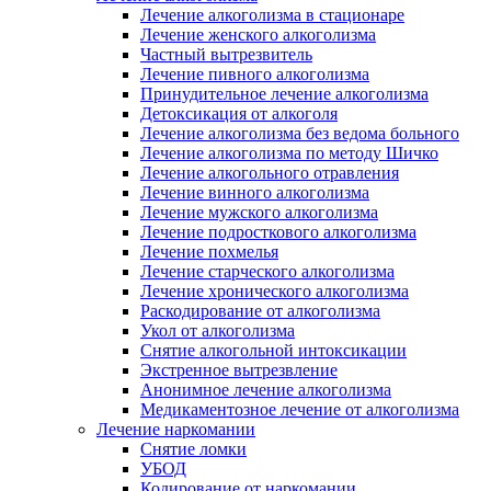
Лечение алкоголизма в стационаре
Лечение женского алкоголизма
Частный вытрезвитель
Лечение пивного алкоголизма
Принудительное лечение алкоголизма
Детоксикация от алкоголя
Лечение алкоголизма без ведома больного
Лечение алкоголизма по методу Шичко
Лечение алкогольного отравления
Лечение винного алкоголизма
Лечение мужского алкоголизма
Лечение подросткового алкоголизма
Лечение похмелья
Лечение старческого алкоголизма
Лечение хронического алкоголизма
Раскодирование от алкоголизма
Укол от алкоголизма
Снятие алкогольной интоксикации
Экстренное вытрезвление
Анонимное лечение алкоголизма
Медикаментозное лечение от алкоголизма
Лечение наркомании
Снятие ломки
УБОД
Кодирование от наркомании