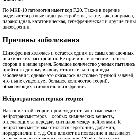
По МКБ-10 патология имеет код F.20. Также в перечне
выделяются разные виды расстройства, такие, как, например,
параноидная, кататоническая, гебефреническая и другие типы
шизофрении.
Причины заболевания
Шизофрения являлась и остается одним из самых загадочных
психических расстройств. Ее причины и лечение – объект
споров и в наше время. Большое количество ученых пытались
прийти к единому выводу относительно природы
заболевания, однако это оказалось настолько трудной задачей,
что ныне существует большое количество теорий,
объясняющих этиологию шизофрении.
Нейротрансмиттерная теория
Название этой теории происходит от так называемых
нейротрансмиттеров – особых химических веществ,
отвечающих за передачу сигналов между нейронами. К
нейротрансмиттерам относятся серотонин, дофамин,
норадреналин и т. д. Они влияют на поведение и вызывают
нарушения психического состояния. Сбой работы этих