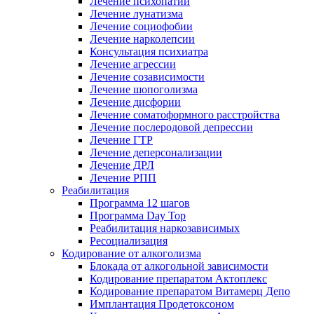
Лечение психопатии
Лечение лунатизма
Лечение социофобии
Лечение нарколепсии
Консультация психиатра
Лечение агрессии
Лечение созависимости
Лечение шопоголизма
Лечение дисфории
Лечение соматоформного расстройства
Лечение послеродовой депрессии
Лечение ГТР
Лечение деперсонализации
Лечение ДРЛ
Лечение РПП
Реабилитация
Программа 12 шагов
Программа Day Top
Реабилитация наркозависимых
Ресоциализация
Кодирование от алкоголизма
Блокада от алкогольной зависимости
Кодирование препаратом Актоплекс
Кодирование препаратом Витамерц Депо
Имплантация Продетоксоном