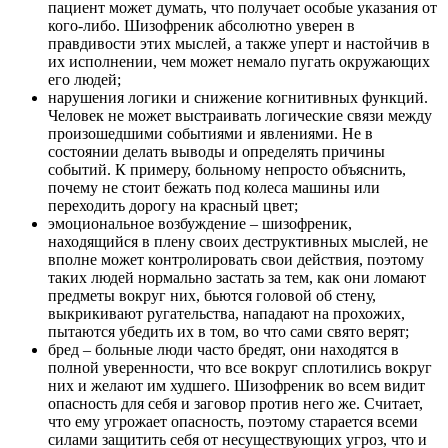
пациент может думать, что получает особые указания от
кого-либо. Шизофреник абсолютно уверен в
правдивости этих мыслей, а также уперт и настойчив в
их исполнении, чем может немало пугать окружающих
его людей;
нарушения логики и снижение когнитивных функций.
Человек не может выстраивать логические связи между
произошедшими событиями и явлениями. Не в
состоянии делать выводы и определять причины
событий. К примеру, больному непросто объяснить,
почему не стоит бежать под колеса машины или
переходить дорогу на красный цвет;
эмоциональное возбуждение – шизофреник,
находящийся в плену своих деструктивных мыслей, не
вполне может контролировать свои действия, поэтому
таких людей нормально застать за тем, как они ломают
предметы вокруг них, бьются головой об стену,
выкрикивают ругательства, нападают на прохожих,
пытаются убедить их в том, во что сами свято верят;
бред – больные люди часто бредят, они находятся в
полной уверенности, что все вокруг сплотились вокруг
них и желают им худшего. Шизофреник во всем видит
опасность для себя и заговор против него же. Считает,
что ему угрожает опасность, поэтому старается всеми
силами защитить себя от несуществующих угроз, что и