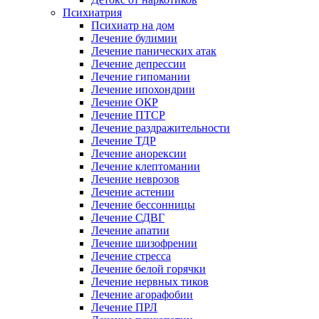
Психиатрия
Психиатр на дом
Лечение булимии
Лечение панических атак
Лечение депрессии
Лечение гипомании
Лечение ипохондрии
Лечение ОКР
Лечение ПТСР
Лечение раздражительности
Лечение ТДР
Лечение анорексии
Лечение клептомании
Лечение неврозов
Лечение астении
Лечение бессонницы
Лечение СДВГ
Лечение апатии
Лечение шизофрении
Лечение стресса
Лечение белой горячки
Лечение нервных тиков
Лечение агорафобии
Лечение ПРЛ