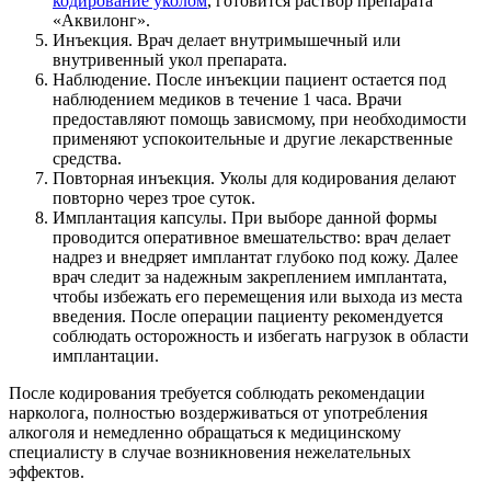
кодирование уколом
, готовится раствор препарата
«Аквилонг».
Инъекция. Врач делает внутримышечный или
внутривенный укол препарата.
Наблюдение. После инъекции пациент остается под
наблюдением медиков в течение 1 часа. Врачи
предоставляют помощь зависмому, при необходимости
применяют успокоительные и другие лекарственные
средства.
Повторная инъекция. Уколы для кодирования делают
повторно через трое суток.
Имплантация капсулы. При выборе данной формы
проводится оперативное вмешательство: врач делает
надрез и внедряет имплантат глубоко под кожу. Далее
врач следит за надежным закреплением имплантата,
чтобы избежать его перемещения или выхода из места
введения. После операции пациенту рекомендуется
соблюдать осторожность и избегать нагрузок в области
имплантации.
После кодирования требуется соблюдать рекомендации
нарколога, полностью воздерживаться от употребления
алкоголя и немедленно обращаться к медицинскому
специалисту в случае возникновения нежелательных
эффектов.