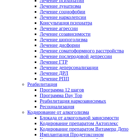
Лечение психопатии
Лечение лунатизма
Лечение социофобии
Лечение нарколепсии
Консультация психиатра
Лечение агрессии
Лечение созависимости
Лечение шопоголизма
Лечение дисфории
Лечение соматоформного расстройства
Лечение послеродовой депрессии
Лечение ГТР
Лечение деперсонализации
Лечение ДРЛ
Лечение РПП
Реабилитация
Программа 12 шагов
Программа Day Top
Реабилитация наркозависимых
Ресоциализация
Кодирование от алкоголизма
Блокада от алкогольной зависимости
Кодирование препаратом Актоплекс
Кодирование препаратом Витамерц Депо
Имплантация Продетоксоном