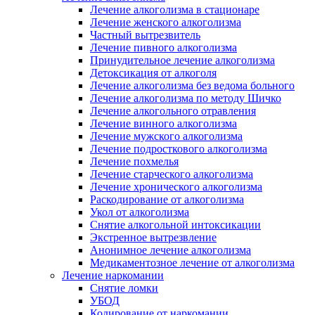
Лечение алкоголизма в стационаре
Лечение женского алкоголизма
Частный вытрезвитель
Лечение пивного алкоголизма
Принудительное лечение алкоголизма
Детоксикация от алкоголя
Лечение алкоголизма без ведома больного
Лечение алкоголизма по методу Шичко
Лечение алкогольного отравления
Лечение винного алкоголизма
Лечение мужского алкоголизма
Лечение подросткового алкоголизма
Лечение похмелья
Лечение старческого алкоголизма
Лечение хронического алкоголизма
Раскодирование от алкоголизма
Укол от алкоголизма
Снятие алкогольной интоксикации
Экстренное вытрезвление
Анонимное лечение алкоголизма
Медикаментозное лечение от алкоголизма
Лечение наркомании
Снятие ломки
УБОД
Кодирование от наркомании