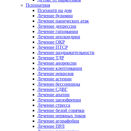
Психиатрия
Психиатр на дом
Лечение булимии
Лечение панических атак
Лечение депрессии
Лечение гипомании
Лечение ипохондрии
Лечение ОКР
Лечение ПТСР
Лечение раздражительности
Лечение ТДР
Лечение анорексии
Лечение клептомании
Лечение неврозов
Лечение астении
Лечение бессонницы
Лечение СДВГ
Лечение апатии
Лечение шизофрении
Лечение стресса
Лечение белой горячки
Лечение нервных тиков
Лечение агорафобии
Лечение ПРЛ