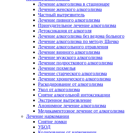
Лечение алкоголизма в стационаре
Лечение женского алкоголизма
Частный вытрезвитель
Лечение пивного алкоголизма
Принудительное лечение алкоголизма
Детоксикация от алкоголя
Лечение алкоголизма без ведома больного
Лечение алкоголизма по методу Шичко
Лечение алкогольного отравления
Лечение винного алкоголизма
Лечение мужского алкоголизма
Лечение подросткового алкоголизма
Лечение похмелья
Лечение старческого алкоголизма
Лечение хронического алкоголизма
Раскодирование от алкоголизма
Укол от алкоголизма
Снятие алкогольной интоксикации
Экстренное вытрезвление
Анонимное лечение алкоголизма
Медикаментозное лечение от алкоголизма
Лечение наркомании
Снятие ломки
УБОД
Кодирование от наркомании