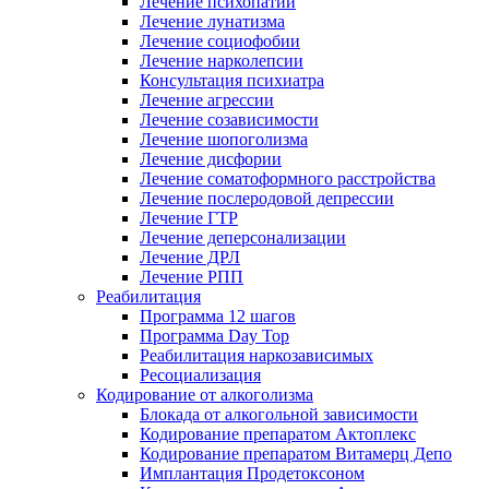
Лечение психопатии
Лечение лунатизма
Лечение социофобии
Лечение нарколепсии
Консультация психиатра
Лечение агрессии
Лечение созависимости
Лечение шопоголизма
Лечение дисфории
Лечение соматоформного расстройства
Лечение послеродовой депрессии
Лечение ГТР
Лечение деперсонализации
Лечение ДРЛ
Лечение РПП
Реабилитация
Программа 12 шагов
Программа Day Top
Реабилитация наркозависимых
Ресоциализация
Кодирование от алкоголизма
Блокада от алкогольной зависимости
Кодирование препаратом Актоплекс
Кодирование препаратом Витамерц Депо
Имплантация Продетоксоном