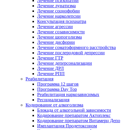
Лечение психопатии
Лечение лунатизма
Лечение социофобии
Лечение нарколепсии
Консультация психиатра
Лечение агрессии
Лечение созависимости
Лечение шопоголизма
Лечение дисфории
Лечение соматоформного расстройства
Лечение послеродовой депрессии
Лечение ГТР
Лечение деперсонализации
Лечение ДРЛ
Лечение РПП
Реабилитация
Программа 12 шагов
Программа Day Top
Реабилитация наркозависимых
Ресоциализация
Кодирование от алкоголизма
Блокада от алкогольной зависимости
Кодирование препаратом Актоплекс
Кодирование препаратом Витамерц Депо
Имплантация Продетоксоном