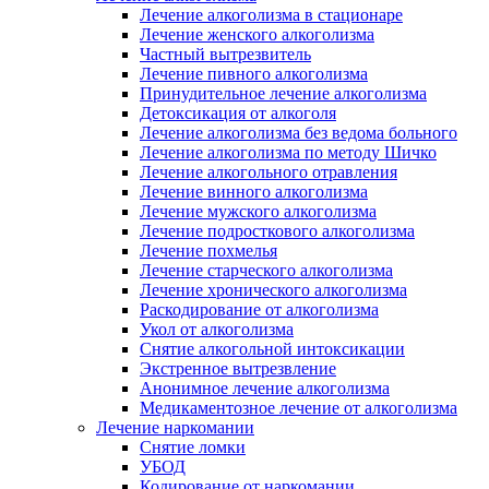
Лечение алкоголизма в стационаре
Лечение женского алкоголизма
Частный вытрезвитель
Лечение пивного алкоголизма
Принудительное лечение алкоголизма
Детоксикация от алкоголя
Лечение алкоголизма без ведома больного
Лечение алкоголизма по методу Шичко
Лечение алкогольного отравления
Лечение винного алкоголизма
Лечение мужского алкоголизма
Лечение подросткового алкоголизма
Лечение похмелья
Лечение старческого алкоголизма
Лечение хронического алкоголизма
Раскодирование от алкоголизма
Укол от алкоголизма
Снятие алкогольной интоксикации
Экстренное вытрезвление
Анонимное лечение алкоголизма
Медикаментозное лечение от алкоголизма
Лечение наркомании
Снятие ломки
УБОД
Кодирование от наркомании