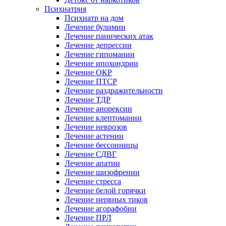
Психиатрия
Психиатр на дом
Лечение булимии
Лечение панических атак
Лечение депрессии
Лечение гипомании
Лечение ипохондрии
Лечение ОКР
Лечение ПТСР
Лечение раздражительности
Лечение ТДР
Лечение анорексии
Лечение клептомании
Лечение неврозов
Лечение астении
Лечение бессонницы
Лечение СДВГ
Лечение апатии
Лечение шизофрении
Лечение стресса
Лечение белой горячки
Лечение нервных тиков
Лечение агорафобии
Лечение ПРЛ