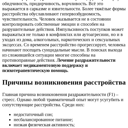
обидчивость, придирчивость, ворчливость. Всё это
выражается в сарказме и язвительности. Более тяжёлые формы
расстройства обуславливают гипервозбудиомость,
чувствительность. Человек оказывается не в состоянии
контролировать собственные эмоции и способен на
разрушительные действия. Импульсивность поступков может
выражаться не только в конфликтах или аутоагресиии, но и в
уходах из дома, алкогольных, наркотических и сексуальных
эксцессах. Со временем расстройство прогрессирует, человека
начинают посещать суицидальные мысли. В поисках выхода
из сложившейся ситуации многие способны на
противоправные действия.
Лечение раздражительности
включает медикаментозную поддержку и
психотерапевтическую помощь
.
Причины возникновения расстройства
Главная причина возникновения раздражительности (F1) –
стресс. Однако любой травматичный опыт могут усугубить и
сопутствующие расстройства. Среди них:
недостаточный сон;
несбалансированное питание;
низкая физическая активность;