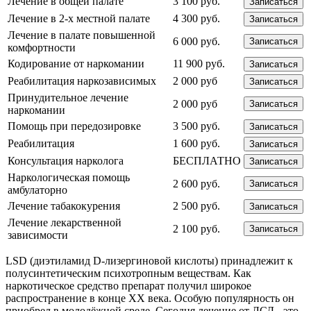
Лечение в общей палате
3 100 руб.
Записаться
Лечение в 2-х местной палате
4 300 руб.
Записаться
Лечение в палате повышенной
6 000 руб.
Записаться
комфортности
Кодирование от наркомании
11 900 руб.
Записаться
Реабилитация наркозависимых
2 000 руб
Записаться
Принудительное лечение
2 000 руб
Записаться
наркомании
Помощь при передозировке
3 500 руб.
Записаться
Реабилитация
1 600 руб.
Записаться
Консультация нарколога
БЕСПЛАТНО
Записаться
Наркологическая помощь
2 600 руб.
Записаться
амбулаторно
Лечение табакокурения
2 500 руб.
Записаться
Лечение лекарственной
2 100 руб.
Записаться
зависимости
LSD (диэтиламид D-лизергиновой кислоты) принадлежит к
полусинтетическим психотропным веществам. Как
наркотическое средство препарат получил широкое
распространение в конце XX века. Особую популярность он
приобрел в молодёжной среде. Сегодня лечение от ЛСД - это