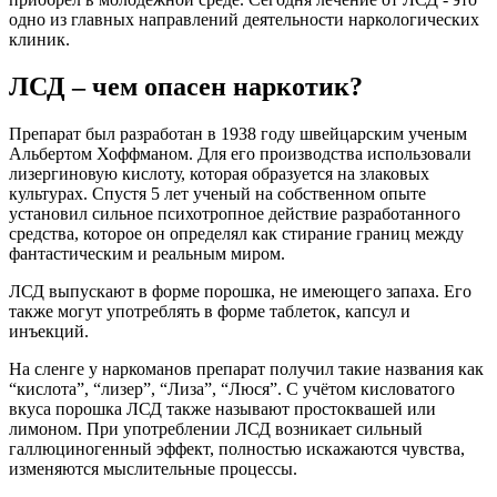
одно из главных направлений деятельности наркологических
клиник.
ЛСД – чем опасен наркотик?
Препарат был разработан в 1938 году швейцарским ученым
Альбертом Хоффманом. Для его производства использовали
лизергиновую кислоту, которая образуется на злаковых
культурах. Спустя 5 лет ученый на собственном опыте
установил сильное психотропное действие разработанного
средства, которое он определял как стирание границ между
фантастическим и реальным миром.
ЛСД выпускают в форме порошка, не имеющего запаха. Его
также могут употреблять в форме таблеток, капсул и
инъекций.
На сленге у наркоманов препарат получил такие названия как
“кислота”, “лизер”, “Лиза”, “Люся”. С учётом кисловатого
вкуса порошка ЛСД также называют простоквашей или
лимоном. При употреблении ЛСД возникает сильный
галлюциногенный эффект, полностью искажаются чувства,
изменяются мыслительные процессы.