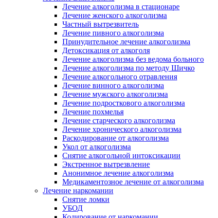
Лечение алкоголизма в стационаре
Лечение женского алкоголизма
Частный вытрезвитель
Лечение пивного алкоголизма
Принудительное лечение алкоголизма
Детоксикация от алкоголя
Лечение алкоголизма без ведома больного
Лечение алкоголизма по методу Шичко
Лечение алкогольного отравления
Лечение винного алкоголизма
Лечение мужского алкоголизма
Лечение подросткового алкоголизма
Лечение похмелья
Лечение старческого алкоголизма
Лечение хронического алкоголизма
Раскодирование от алкоголизма
Укол от алкоголизма
Снятие алкогольной интоксикации
Экстренное вытрезвление
Анонимное лечение алкоголизма
Медикаментозное лечение от алкоголизма
Лечение наркомании
Снятие ломки
УБОД
Кодирование от наркомании