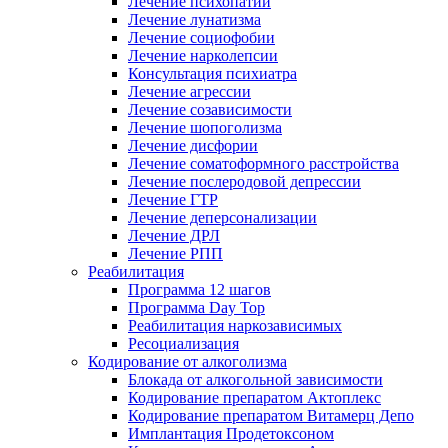
Лечение психопатии
Лечение лунатизма
Лечение социофобии
Лечение нарколепсии
Консультация психиатра
Лечение агрессии
Лечение созависимости
Лечение шопоголизма
Лечение дисфории
Лечение соматоформного расстройства
Лечение послеродовой депрессии
Лечение ГТР
Лечение деперсонализации
Лечение ДРЛ
Лечение РПП
Реабилитация
Программа 12 шагов
Программа Day Top
Реабилитация наркозависимых
Ресоциализация
Кодирование от алкоголизма
Блокада от алкогольной зависимости
Кодирование препаратом Актоплекс
Кодирование препаратом Витамерц Депо
Имплантация Продетоксоном