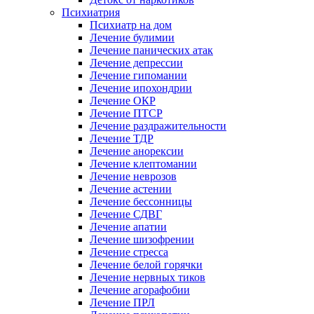
Психиатрия
Психиатр на дом
Лечение булимии
Лечение панических атак
Лечение депрессии
Лечение гипомании
Лечение ипохондрии
Лечение ОКР
Лечение ПТСР
Лечение раздражительности
Лечение ТДР
Лечение анорексии
Лечение клептомании
Лечение неврозов
Лечение астении
Лечение бессонницы
Лечение СДВГ
Лечение апатии
Лечение шизофрении
Лечение стресса
Лечение белой горячки
Лечение нервных тиков
Лечение агорафобии
Лечение ПРЛ