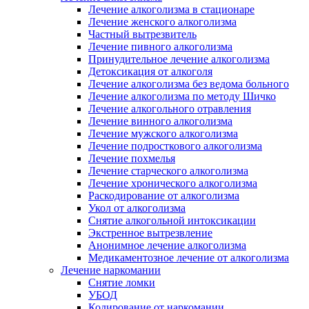
Лечение алкоголизма в стационаре
Лечение женского алкоголизма
Частный вытрезвитель
Лечение пивного алкоголизма
Принудительное лечение алкоголизма
Детоксикация от алкоголя
Лечение алкоголизма без ведома больного
Лечение алкоголизма по методу Шичко
Лечение алкогольного отравления
Лечение винного алкоголизма
Лечение мужского алкоголизма
Лечение подросткового алкоголизма
Лечение похмелья
Лечение старческого алкоголизма
Лечение хронического алкоголизма
Раскодирование от алкоголизма
Укол от алкоголизма
Снятие алкогольной интоксикации
Экстренное вытрезвление
Анонимное лечение алкоголизма
Медикаментозное лечение от алкоголизма
Лечение наркомании
Снятие ломки
УБОД
Кодирование от наркомании