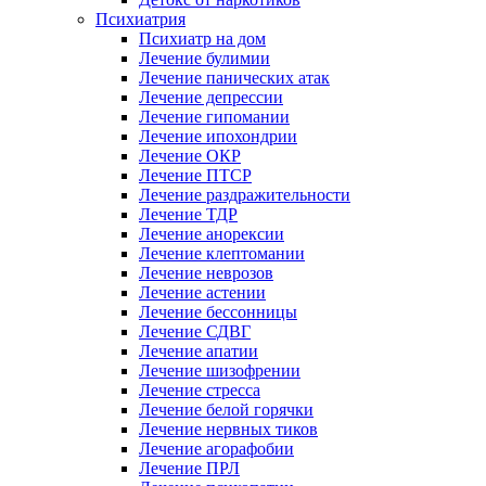
Психиатрия
Психиатр на дом
Лечение булимии
Лечение панических атак
Лечение депрессии
Лечение гипомании
Лечение ипохондрии
Лечение ОКР
Лечение ПТСР
Лечение раздражительности
Лечение ТДР
Лечение анорексии
Лечение клептомании
Лечение неврозов
Лечение астении
Лечение бессонницы
Лечение СДВГ
Лечение апатии
Лечение шизофрении
Лечение стресса
Лечение белой горячки
Лечение нервных тиков
Лечение агорафобии
Лечение ПРЛ