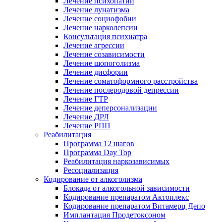
Лечение психопатии
Лечение лунатизма
Лечение социофобии
Лечение нарколепсии
Консультация психиатра
Лечение агрессии
Лечение созависимости
Лечение шопоголизма
Лечение дисфории
Лечение соматоформного расстройства
Лечение послеродовой депрессии
Лечение ГТР
Лечение деперсонализации
Лечение ДРЛ
Лечение РПП
Реабилитация
Программа 12 шагов
Программа Day Top
Реабилитация наркозависимых
Ресоциализация
Кодирование от алкоголизма
Блокада от алкогольной зависимости
Кодирование препаратом Актоплекс
Кодирование препаратом Витамерц Депо
Имплантация Продетоксоном