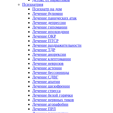
Психиатрия
Психиатр на дом
Лечение булимии
Лечение панических атак
Лечение депрессии
Лечение гипомании
Лечение ипохондрии
Лечение ОКР
Лечение ПТСР
Лечение раздражительности
Лечение ТДР
Лечение анорексии
Лечение клептомании
Лечение неврозов
Лечение астении
Лечение бессонницы
Лечение СДВГ
Лечение апатии
Лечение шизофрении
Лечение стресса
Лечение белой горячки
Лечение нервных тиков
Лечение агорафобии
Лечение ПРЛ