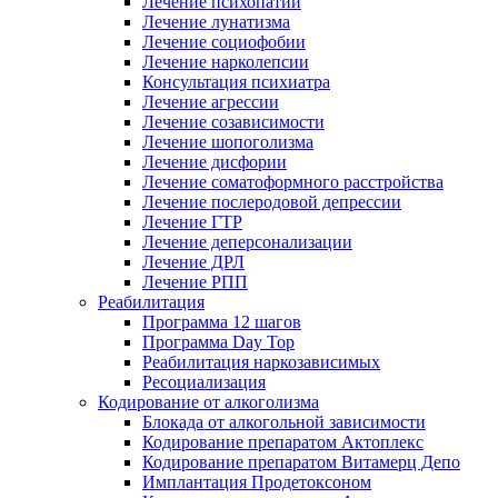
Лечение психопатии
Лечение лунатизма
Лечение социофобии
Лечение нарколепсии
Консультация психиатра
Лечение агрессии
Лечение созависимости
Лечение шопоголизма
Лечение дисфории
Лечение соматоформного расстройства
Лечение послеродовой депрессии
Лечение ГТР
Лечение деперсонализации
Лечение ДРЛ
Лечение РПП
Реабилитация
Программа 12 шагов
Программа Day Top
Реабилитация наркозависимых
Ресоциализация
Кодирование от алкоголизма
Блокада от алкогольной зависимости
Кодирование препаратом Актоплекс
Кодирование препаратом Витамерц Депо
Имплантация Продетоксоном