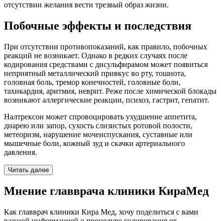
отсутствии желания вести трезвый образ жизни.
Побочные эффекты и последствия
При отсутствии противопоказаний, как правило, побочных
реакций не возникает. Однако в редких случаях после
кодирования средствами с дисульфирамом может появиться
неприятный металлический привкус во рту, тошнота,
головная боль, тремор конечностей, головные боли,
тахикардия, аритмия, неврит. Реже после химической блокады
возникают аллергические реакции, психоз, гастрит, гепатит.
Налтрексон может спровоцировать ухудшение аппетита,
диарею или запор, сухость слизистых ротовой полости,
метеоризм, нарушение мочеиспускания, суставные или
мышечные боли, кожный зуд и скачки артериального
давления.
Читать далее
Мнение главврача клиники КираМед
Как главврач клиники Кира Мед, хочу поделиться с вами
важной информацией о процедуре кодирования от