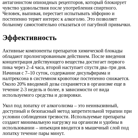
антагонистом опиоидных рецепторов, который блокирует
чувство удовольствия после употребления спиртного.
Человек, выпивая, перестает испытывать эйфорию и
постепенно теряет интерес к алкоголю. Это позволяет
больному самостоятельно отказаться от пагубной привычки.
Эффективность
Активные компоненты препаратов химической блокады
обладают пролонгированным действием. После введения
концентрация действующего вещества достигает первого
пика через 2–4 часа, второй наступает спустя два–три дня.
Начиная с 7–10 суток, содержание дисульфирама и
налтрексона в системном кровотоке постепенно снижается.
Около 20% вводимой дозы сохраняется в организме еще в
течение 2-3 недель и более, в зависимости от вида
используемого средства и дозировки.
Укол под лопатку от алкоголизма – это неинвазивный,
доступный и безопасный метод запретительной терапии при
условии соблюдения трезвости. Используемые препараты
создают минимальную нагрузку на организм и удобны в
использовании – инъекция вводится в мышечный слой под
лопатку течение пары минут.