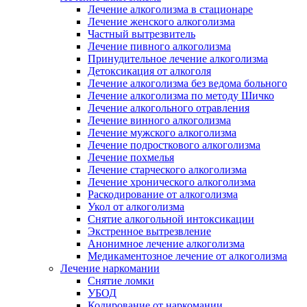
Лечение алкоголизма в стационаре
Лечение женского алкоголизма
Частный вытрезвитель
Лечение пивного алкоголизма
Принудительное лечение алкоголизма
Детоксикация от алкоголя
Лечение алкоголизма без ведома больного
Лечение алкоголизма по методу Шичко
Лечение алкогольного отравления
Лечение винного алкоголизма
Лечение мужского алкоголизма
Лечение подросткового алкоголизма
Лечение похмелья
Лечение старческого алкоголизма
Лечение хронического алкоголизма
Раскодирование от алкоголизма
Укол от алкоголизма
Снятие алкогольной интоксикации
Экстренное вытрезвление
Анонимное лечение алкоголизма
Медикаментозное лечение от алкоголизма
Лечение наркомании
Снятие ломки
УБОД
Кодирование от наркомании