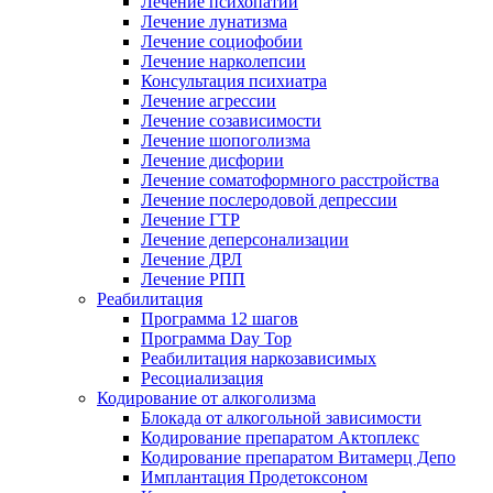
Лечение психопатии
Лечение лунатизма
Лечение социофобии
Лечение нарколепсии
Консультация психиатра
Лечение агрессии
Лечение созависимости
Лечение шопоголизма
Лечение дисфории
Лечение соматоформного расстройства
Лечение послеродовой депрессии
Лечение ГТР
Лечение деперсонализации
Лечение ДРЛ
Лечение РПП
Реабилитация
Программа 12 шагов
Программа Day Top
Реабилитация наркозависимых
Ресоциализация
Кодирование от алкоголизма
Блокада от алкогольной зависимости
Кодирование препаратом Актоплекс
Кодирование препаратом Витамерц Депо
Имплантация Продетоксоном