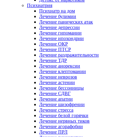
Психиатрия
Психиатр на дом
Лечение булимии
Лечение панических атак
Лечение депрессии
Лечение гипомании
Лечение ипохондрии
Лечение ОКР
Лечение ПТСР
Лечение раздражительности
Лечение ТДР
Лечение анорексии
Лечение клептомании
Лечение неврозов
Лечение астении
Лечение бессонницы
Лечение СДВГ
Лечение апатии
Лечение шизофрении
Лечение стресса
Лечение белой горячки
Лечение нервных тиков
Лечение агорафобии
Лечение ПРЛ