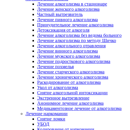
Лечение алкоголизма в стационаре
Лечение женского алкоголизма
Частный вытрезвитель
Лечение пивного алкоголизма
Принудительное лечение алкоголизма
Детоксикация от алкоголя
Лечение алкоголизма без ведома больного
Лечение алкоголизма по методу Шичко
Лечение алкогольного отравления
Лечение винного алкоголизма
Лечение мужского алкоголизма
Лечение подросткового алкоголизма
Лечение похмелья
Лечение старческого алкоголизма
Лечение хронического алкоголизма
Раскодирование от алкоголизма
Укол от алкоголизма
Снятие алкогольной интоксикации
Экстренное вытрезвление
Анонимное лечение алкоголизма
Медикаментозное лечение от алкоголизма
Лечение наркомании
Снятие ломки
УБОД
Кодирование от наркомании