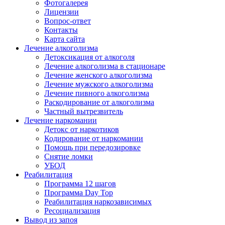
Фотогалерея
Лицензии
Вопрос-ответ
Контакты
Карта сайта
Лечение алкоголизма
Детоксикация от алкоголя
Лечение алкоголизма в стационаре
Лечение женского алкоголизма
Лечение мужского алкоголизма
Лечение пивного алкоголизма
Раскодирование от алкоголизма
Частный вытрезвитель
Лечение наркомании
Детокс от наркотиков
Кодирование от наркомании
Помощь при передозировке
Снятие ломки
УБОД
Реабилитация
Программа 12 шагов
Программа Day Top
Реабилитация наркозависимых
Ресоциализация
Вывод из запоя