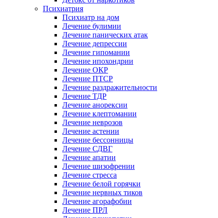
Психиатрия
Психиатр на дом
Лечение булимии
Лечение панических атак
Лечение депрессии
Лечение гипомании
Лечение ипохондрии
Лечение ОКР
Лечение ПТСР
Лечение раздражительности
Лечение ТДР
Лечение анорексии
Лечение клептомании
Лечение неврозов
Лечение астении
Лечение бессонницы
Лечение СДВГ
Лечение апатии
Лечение шизофрении
Лечение стресса
Лечение белой горячки
Лечение нервных тиков
Лечение агорафобии
Лечение ПРЛ