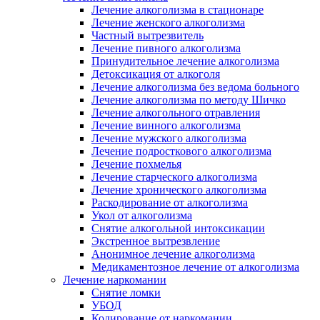
Лечение алкоголизма в стационаре
Лечение женского алкоголизма
Частный вытрезвитель
Лечение пивного алкоголизма
Принудительное лечение алкоголизма
Детоксикация от алкоголя
Лечение алкоголизма без ведома больного
Лечение алкоголизма по методу Шичко
Лечение алкогольного отравления
Лечение винного алкоголизма
Лечение мужского алкоголизма
Лечение подросткового алкоголизма
Лечение похмелья
Лечение старческого алкоголизма
Лечение хронического алкоголизма
Раскодирование от алкоголизма
Укол от алкоголизма
Снятие алкогольной интоксикации
Экстренное вытрезвление
Анонимное лечение алкоголизма
Медикаментозное лечение от алкоголизма
Лечение наркомании
Снятие ломки
УБОД
Кодирование от наркомании