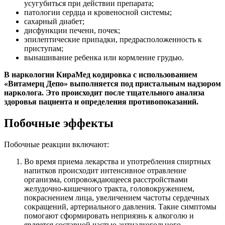
усугубиться при действии препарата;
патологии сердца и кровеносной системы;
сахарный диабет;
дисфункции печени, почек;
эпилептические припадки, предрасположенность к
приступам;
вынашивание ребенка или кормление грудью.
В наркологии КираМед кодировка с использованием
«Витамерц Депо» выполняется под пристальным надзором
нарколога. Это происходит после тщательного анализа
здоровья пациента и определения противопоказаний.
Побочные эффекты
Побочные реакции включают:
Во время приема лекарства и употребления спиртных
напитков происходит интенсивное отравление
организма, сопровождающееся расстройствами
желудочно-кишечного тракта, головокружением,
покраснением лица, увеличением частоты сердечных
сокращений, артериального давления. Такие симптомы
помогают сформировать неприязнь к алкоголю и
является составной частью антиалкогольного