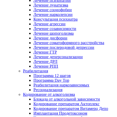
Лечение психопатии
Лечение лунатизма
Лечение социофобии
Лечение нарколепсии
Консультация психиатра
Лечение агрессии
Лечение созависимости
Лечение шопоголизма
Лечение дисфории
Лечение соматоформного расстройства
Лечение послеродовой депрессии
Лечение ГТР
Лечение деперсонализации
Лечение ДРЛ
Лечение РПП
Реабилитация
Программа 12 шагов
Программа Day Top
Реабилитация наркозависимых
Ресоциализация
Кодирование от алкоголизма
Блокада от алкогольной зависимости
Кодирование препаратом Актоплекс
Кодирование препаратом Витамерц Депо
Имплантация Продетоксоном