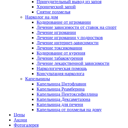
Принудительный вывод из запоя
Хронический запой
Снятие похмелья
Нарколог на дом
Кодирование от игромании
Лечение зависимости от ставок на спорт
Лечение игромании
Лечение игромании у подростков
Лечение интернет-зависимости
Лечение токсикомании
Кодирование от курения
Лечение табакокурения
Лечение лекарственной зависимости
Наркологическая помощь
Консультация нарколога
Капельницы
Капельница Цитофлавин
Капельница Реамберина
Капельница Пентоксифиллина
Капельница Дексаметазона
Капельница для печени
Капельница от похмелья на дому
Цены
Акции
Фотогалерея