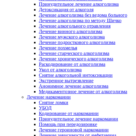
Принудительное лечение алкоголизма
Детоксикация от алкоголя
Лечение алкоголизма без ведома больного
Лечение алкоголизма по методу Шичко
Лечение алкогольного отравления
Лечение винного алкоголизма
Лечение мужского алкоголизма
Лечение подросткового алкоголизма
Лечение похмелья
Лечение старческого алкоголизма
Лечение хронического алкоголизма
Раскодирование от алкоголизма
Укол от алкоголизма
Снятие алкогольной интоксикации
Экстренное вытрезвление
Анонимное лечение алкоголизма
Медикаментозное лечение от алкоголизма
Лечение наркомании
Снятие ломки
УБОД
Кодирование от наркомании
Принудительное лечение наркомании
Помощь при передозировке
Лечение героиновой наркомании
Лечение зависимости от амфетамина