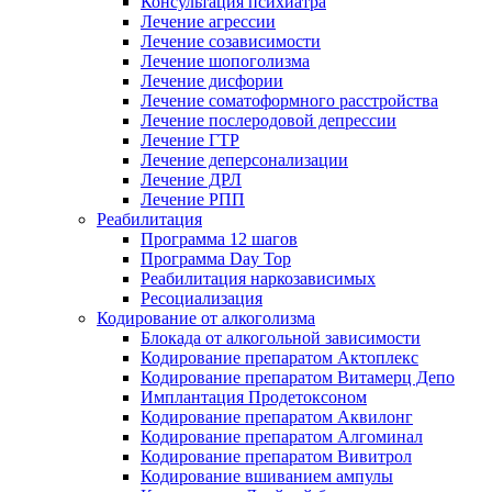
Консультация психиатра
Лечение агрессии
Лечение созависимости
Лечение шопоголизма
Лечение дисфории
Лечение соматоформного расстройства
Лечение послеродовой депрессии
Лечение ГТР
Лечение деперсонализации
Лечение ДРЛ
Лечение РПП
Реабилитация
Программа 12 шагов
Программа Day Top
Реабилитация наркозависимых
Ресоциализация
Кодирование от алкоголизма
Блокада от алкогольной зависимости
Кодирование препаратом Актоплекс
Кодирование препаратом Витамерц Депо
Имплантация Продетоксоном
Кодирование препаратом Аквилонг
Кодирование препаратом Алгоминал
Кодирование препаратом Вивитрол
Кодирование вшиванием ампулы