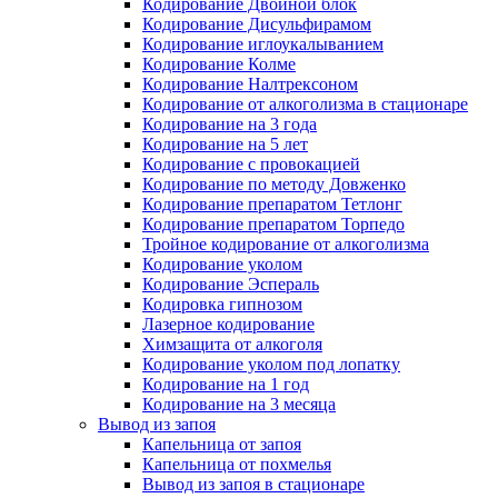
Кодирование Двойной блок
Кодирование Дисульфирамом
Кодирование иглоукалыванием
Кодирование Колме
Кодирование Налтрексоном
Кодирование от алкоголизма в стационаре
Кодирование на 3 года
Кодирование на 5 лет
Кодирование с провокацией
Кодирование по методу Довженко
Кодирование препаратом Тетлонг
Кодирование препаратом Торпедо
Тройное кодирование от алкоголизма
Кодирование уколом
Кодирование Эспераль
Кодировка гипнозом
Лазерное кодирование
Химзащита от алкоголя
Кодирование уколом под лопатку
Кодирование на 1 год
Кодирование на 3 месяца
Вывод из запоя
Капельница от запоя
Капельница от похмелья
Вывод из запоя в стационаре