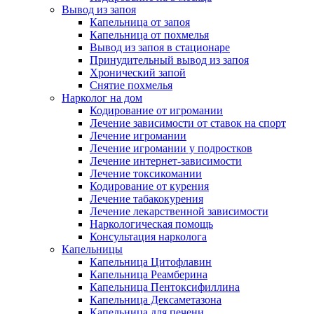
Вывод из запоя
Капельница от запоя
Капельница от похмелья
Вывод из запоя в стационаре
Принудительный вывод из запоя
Хронический запой
Снятие похмелья
Нарколог на дом
Кодирование от игромании
Лечение зависимости от ставок на спорт
Лечение игромании
Лечение игромании у подростков
Лечение интернет-зависимости
Лечение токсикомании
Кодирование от курения
Лечение табакокурения
Лечение лекарственной зависимости
Наркологическая помощь
Консультация нарколога
Капельницы
Капельница Цитофлавин
Капельница Реамберина
Капельница Пентоксифиллина
Капельница Дексаметазона
Капельница для печени