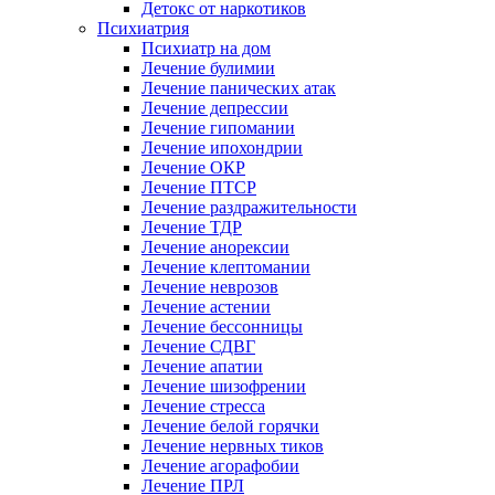
Детокс от наркотиков
Психиатрия
Психиатр на дом
Лечение булимии
Лечение панических атак
Лечение депрессии
Лечение гипомании
Лечение ипохондрии
Лечение ОКР
Лечение ПТСР
Лечение раздражительности
Лечение ТДР
Лечение анорексии
Лечение клептомании
Лечение неврозов
Лечение астении
Лечение бессонницы
Лечение СДВГ
Лечение апатии
Лечение шизофрении
Лечение стресса
Лечение белой горячки
Лечение нервных тиков
Лечение агорафобии
Лечение ПРЛ