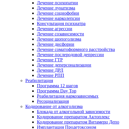
Лечение психопатии
Лечение лунатизма
Лечение социофобии
Лечение нарколепсии
Консультация психиатра
Лечение агрессии
Лечение созависимости
Лечение шопоголизма
Лечение дисфории
Лечение соматоформного расстройства
Лечение послеродовой депрессии
Лечение ГТР
Лечение деперсонализации
Лечение ДРЛ
Лечение РПП
Реабилитация
Программа 12 шагов
Программа Day Top
Реабилитация наркозависимых
Ресоциализация
Кодирование от алкоголизма
Блокада от алкогольной зависимости
Кодирование препаратом Актоплекс
Кодирование препаратом Витамерц Депо
Имплантация Продетоксоном