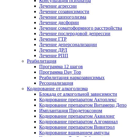
Консультация психиатра
Лечение агрессии
Лечение созависимости
Лечение шопоголизма
Лечение дисфории
Лечение соматоформного расстройства
Лечение послеродовой депрессии
Лечение ГТР
Лечение деперсонализации
Лечение ДРЛ
Лечение РПП
Реабилитация
Программа 12 шагов
Программа Day Top
Реабилитация наркозависимых
Ресоциализация
Кодирование от алкоголизма
Блокада от алкогольной зависимости
Кодирование препаратом Актоплекс
Кодирование препаратом Витамерц Депо
Имплантация Продетоксоном
Кодирование препаратом Аквилонг
Кодирование препаратом Алгоминал
Кодирование препаратом Вивитрол
Кодирование вшиванием ампулы