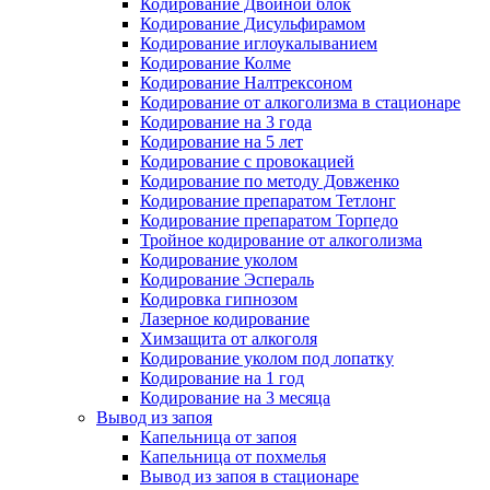
Кодирование Двойной блок
Кодирование Дисульфирамом
Кодирование иглоукалыванием
Кодирование Колме
Кодирование Налтрексоном
Кодирование от алкоголизма в стационаре
Кодирование на 3 года
Кодирование на 5 лет
Кодирование с провокацией
Кодирование по методу Довженко
Кодирование препаратом Тетлонг
Кодирование препаратом Торпедо
Тройное кодирование от алкоголизма
Кодирование уколом
Кодирование Эспераль
Кодировка гипнозом
Лазерное кодирование
Химзащита от алкоголя
Кодирование уколом под лопатку
Кодирование на 1 год
Кодирование на 3 месяца
Вывод из запоя
Капельница от запоя
Капельница от похмелья
Вывод из запоя в стационаре