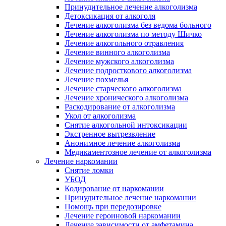
Принудительное лечение алкоголизма
Детоксикация от алкоголя
Лечение алкоголизма без ведома больного
Лечение алкоголизма по методу Шичко
Лечение алкогольного отравления
Лечение винного алкоголизма
Лечение мужского алкоголизма
Лечение подросткового алкоголизма
Лечение похмелья
Лечение старческого алкоголизма
Лечение хронического алкоголизма
Раскодирование от алкоголизма
Укол от алкоголизма
Снятие алкогольной интоксикации
Экстренное вытрезвление
Анонимное лечение алкоголизма
Медикаментозное лечение от алкоголизма
Лечение наркомании
Снятие ломки
УБОД
Кодирование от наркомании
Принудительное лечение наркомании
Помощь при передозировке
Лечение героиновой наркомании
Лечение зависимости от амфетамина