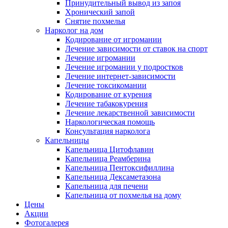
Принудительный вывод из запоя
Хронический запой
Снятие похмелья
Нарколог на дом
Кодирование от игромании
Лечение зависимости от ставок на спорт
Лечение игромании
Лечение игромании у подростков
Лечение интернет-зависимости
Лечение токсикомании
Кодирование от курения
Лечение табакокурения
Лечение лекарственной зависимости
Наркологическая помощь
Консультация нарколога
Капельницы
Капельница Цитофлавин
Капельница Реамберина
Капельница Пентоксифиллина
Капельница Дексаметазона
Капельница для печени
Капельница от похмелья на дому
Цены
Акции
Фотогалерея